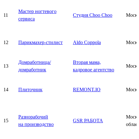
Мастер ногтевого
11
Студия Choo Choo
Моск
сервиса
12
Парикмахер-стилист
Aldo Coppola
Моск
Домработница/
Вторая мама,
13
Моск
домработник
кадровое агентство
14
Плиточник
REMONT.IO
Моск
Разнорабочий
Моско
15
GSR РАБОТА
на производство
облас