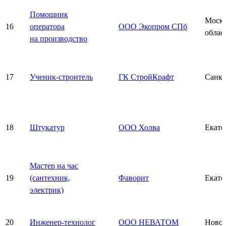
Помощник
Моско
16
оператора
ООО Экопром СПб
облас
на производство
17
Ученик-строитель
ГК СтройКрафт
Санкт
18
Штукатур
ООО Холва
Екате
Мастер на час
19
(сантехник,
Фаворит
Екате
электрик)
20
Инженер-технолог
ООО НЕВАТОМ
Новос