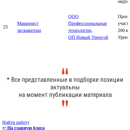
округ
ООО
Произ
Машинист
Профессиональные
участ
25
экскаватора
технологии,
200 к
ОП Новый Уренгой
Уренг
* Все представленные в подборке позиции
актуальны
на момент публикации материала
Найти работу
↩
На главную блога