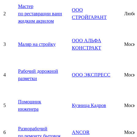
Мастер
ООО
2
по реставрации ванн
Любе
СТРОЙГАРАНТ
жидким акрилом
ООО АЛЬФА
3
Маляр на стройку
Моск
КОНСТРАКТ
Рабочий дорожной
4
ООО ЭКСПРЕСС
Моск
разметки
Помощник
5
Кузница Кадров
Моск
инженера
Разнорабочий
6
ANCOR
Моск
по ремонту бытовок