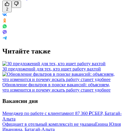
2
Читайте также
30 предложений для тех, кто ищет работу вахтой
Обновление фильтров в поиске вакансий: объясняем,
что изменится и почему искать работу станет удобнее
Вакансии дня
Менеджер по работе с клиентами
от
87 360
₽
СБЕР, Батагай-
Алыта
Официант в отельный комплекс
з/п не указана
Енина Юлия
Ивановна, Батагай-Алыта