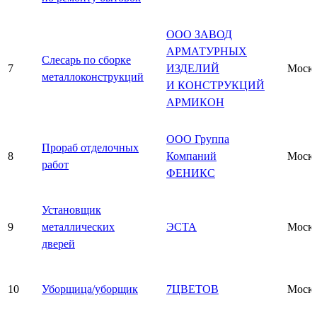
ООО ЗАВОД
АРМАТУРНЫХ
Слесарь по сборке
7
ИЗДЕЛИЙ
Моск
металлоконструкций
И КОНСТРУКЦИЙ
АРМИКОН
ООО Группа
Прораб отделочных
8
Компаний
Моск
работ
ФЕНИКС
Установщик
9
металлических
ЭСТА
Моск
дверей
10
Уборщица/уборщик
7ЦВЕТОВ
Моск