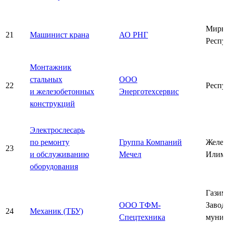
Мирн
21
Машинист крана
АО РНГ
Респу
Монтажник
стальных
ООО
22
Респу
и железобетонных
Энерготехсервис
конструкций
Электрослесарь
по ремонту
Группа Компаний
Желез
23
и обслуживанию
Мечел
Илим
оборудования
Газим
ООО ТФМ-
Завод
24
Механик (ТБУ)
Спецтехника
муни