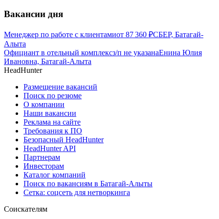
Вакансии дня
Менеджер по работе с клиентами
от
87 360
₽
СБЕР, Батагай-
Алыта
Официант в отельный комплекс
з/п не указана
Енина Юлия
Ивановна, Батагай-Алыта
HeadHunter
Размещение вакансий
Поиск по резюме
О компании
Наши вакансии
Реклама на сайте
Требования к ПО
Безопасный HeadHunter
HeadHunter API
Партнерам
Инвесторам
Каталог компаний
Поиск по вакансиям в Батагай-Алыты
Сетка: соцсеть для нетворкинга
Соискателям