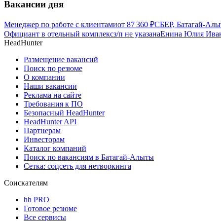
Вакансии дня
Менеджер по работе с клиентами
от
87 360
₽
СБЕР, Батагай-Алы
Официант в отельный комплекс
з/п не указана
Енина Юлия Иван
HeadHunter
Размещение вакансий
Поиск по резюме
О компании
Наши вакансии
Реклама на сайте
Требования к ПО
Безопасный HeadHunter
HeadHunter API
Партнерам
Инвесторам
Каталог компаний
Поиск по вакансиям в Батагай-Алыты
Сетка: соцсеть для нетворкинга
Соискателям
hh PRO
Готовое резюме
Все сервисы