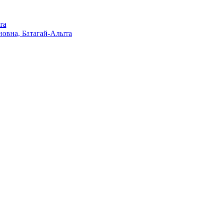
та
овна, Батагай-Алыта