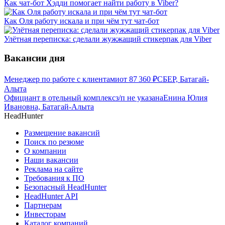
Как чат-бот Хэдди помогает найти работу в Viber?
Как Оля работу искала и при чём тут чат-бот
Улётная переписка: сделали жужжащий стикерпак для Viber
Вакансии дня
Менеджер по работе с клиентами
от
87 360
₽
СБЕР, Батагай-
Алыта
Официант в отельный комплекс
з/п не указана
Енина Юлия
Ивановна, Батагай-Алыта
HeadHunter
Размещение вакансий
Поиск по резюме
О компании
Наши вакансии
Реклама на сайте
Требования к ПО
Безопасный HeadHunter
HeadHunter API
Партнерам
Инвесторам
Каталог компаний