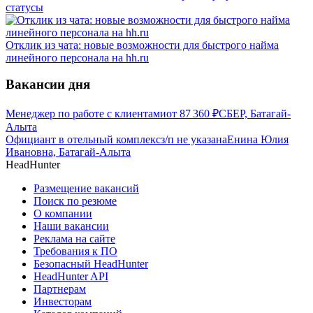
статусы
Отклик из чата: новые возможности для быстрого найма
линейного персонала на hh.ru
Вакансии дня
Менеджер по работе с клиентами
от
87 360
₽
СБЕР, Батагай-
Алыта
Официант в отельный комплекс
з/п не указана
Енина Юлия
Ивановна, Батагай-Алыта
HeadHunter
Размещение вакансий
Поиск по резюме
О компании
Наши вакансии
Реклама на сайте
Требования к ПО
Безопасный HeadHunter
HeadHunter API
Партнерам
Инвесторам