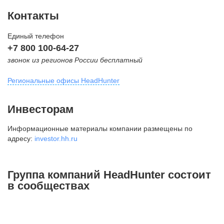
Контакты
Единый телефон
+7 800 100-64-27
звонок из регионов России бесплатный
Региональные офисы HeadHunter
Москва
Инвесторам
внутригородская территория
Информационные материалы компании размещены по
Муниципальный округ Тверской,
адресу:
investor.hh.ru
2-я Брестская ул., д. 48,
помещение 25
+7 495 974-64-27
Группа компаний HeadHunter состоит
+7 495 980-64-27
в сообществах
+7 495 134-92-24
press@hh.ru