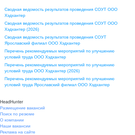
Сводная ведомость результатов проведения СОУТ ООО
Воронеж
Хэдхантер
Сводная ведомость результатов проведения СОУТ ООО
ул. Комиссаржевской, д. 10,
Хэдхантер (2026)
офис 1212
Сводная ведомость результатов проведения СОУТ
+7 473 280-05-05
Ярославский филиал ООО Хэдхантер
pr@vrn.hh.ru
Перечень рекомендуемых мероприятий по улучшению
условий труда ООО Хэдхантер
Казань
Перечень рекомендуемых мероприятий по улучшению
ул. Спартаковская, д. 2А, этаж 3,
условий труда ООО Хэдхантер (2026)
помещение 15
Перечень рекомендуемых мероприятий по улучшению
условий труда Ярославский филиал ООО Хэдхантер
+7 843 212-12-50
pr@kzn.hh.ru
HeadHunter
Размещение вакансий
Екатеринбург
Поиск по резюме
ул. Боевых Дружин, стр. 20,
О компании
5 этаж, офис 505, 521
Наши вакансии
Реклама на сайте
+7 343 226-79-99