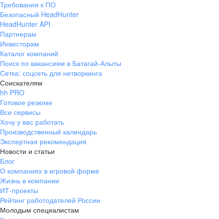
Требования к ПО
pr@ural.hh.ru
Безопасный HeadHunter
HeadHunter API
Краснодар
Партнерам
Инвесторам
ул. Янковского, д. 169, 7 этаж,
Каталог компаний
706 каб.
Поиск по вакансиям в Батагай-Алыты
+7 861 205-55-57
Сетка: соцсеть для нетворкинга
pr@krd.hh.ru
Соискателям
hh PRO
Готовое резюме
Владивосток
Все сервисы
пер. Ланинский д. 4, офис 3.4
Хочу у вас работать
Производственный календарь
+7 423 202-33-28
Экспертная рекомендация
pr@dv.hh.ru
Новости и статьи
Блог
Новосибирск
О компаниях в игровой форме
Жизнь в компании
ул. Большевистская, д. 35,
ИТ-проекты
помещение 21
Рейтинг работодателей России
+7 383 207-94-64
Молодым специалистам