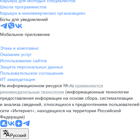
Карьера для молодых специалистов
pr@nsk.hh.ru
Школа программистов
Карьера в некоммерческих организациях
Минск
Боты для уведомлений
пр-т Дзержинского, д. 57,
10 этаж, помещение 45-1
Мобильное приложение
+375 (17)
336-03-02
Этика и комплаенс
pr@rabota.by
Оказание услуг
Использование сайтов
Алматы
Защита персональных данных
Пользовательское соглашение
пр. Абая, д. 151, БЦ Алатау,
ИТ аккредитация
12 этаж, офис 1209
На информационном ресурсе hh.ru
применяются
+7 727 232-13-13
рекомендательные технологии
(информационные технологии
pr@headhunter.com.kz
предоставления информации на основе сбора, систематизации
и анализа сведений, относящихся к предпочтениям пользователей
сети «Интернет», находящихся на территории Российской
Федерации)
Русский