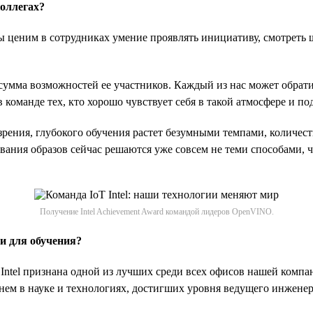
коллегах?
 ценим в сотрудниках умение проявлять инициативу, смотреть ш
умма возможностей ее участников. Каждый из нас может обратит
 команде тех, кто хорошо чувствует себя в такой атмосфере и по
зрения, глубокого обучения растет безумными темпами, количес
авания образов сейчас решаются уже совсем не теми способами, ч
Получение Intel Achievement Award командой лидеров OpenVINO.
и для обучения?
Intel признана одной из лучших среди всех офисов нашей компа
 в науке и технологиях, достигших уровня ведущего инженера (In