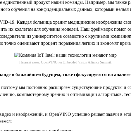
 единственный продукт нашей команды. Например, мы также ра
ного обучения на конфиденциальных данных, которыми нельзя 
VID-19. Каждая больница хранит медицинские изображения своих
вить их коллегам для обучения моделей. Наш фреймворк помог 
следователи из университетов совместно с крупными компания
но точно оценивают процент поражения легких и экономят врача
Первый анонс OpenVINO на Embedded Vision Alliance Summit.
манде в ближайшем будущем, тоже сфокусируются на анализе
поэтому мы постоянно расширяем существующие продукты и соз
 обучению, компьютерному зрению и оптимизации алгоритмов, т
видео и изображений, и OpenVINO успешно решает задачи в это
мемся:
 ответами на вопросы, чат-ботами;