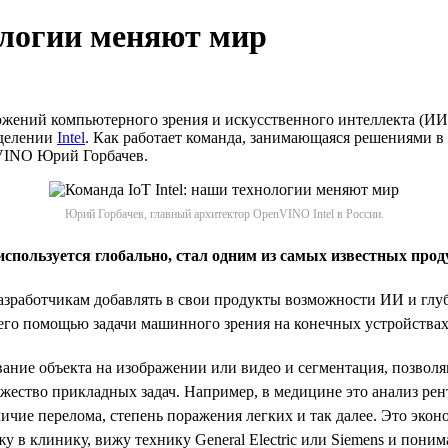
ологии меняют мир
ний компьютерного зрения и искусственного интеллекта (ИИ). Он
зделении
Intel
. Как работает команда, занимающаяся решениями в о
nVINO Юрий Горбачев.
Юрий Горбачев, главный архитектор OpenVINO Intel в России.
ользуется глобально, стал одним из самых известных продук
зработчикам добавлять в свои продукты возможности ИИ и глуб
его помощью задачи машинного зрения на конечных устройствах
ние объекта на изображении или видео и сегментация, позволя
жество прикладных задач. Например, в медицине это анализ рен
ичие перелома, степень поражения легких и так далее. Это экон
в клинику, вижу технику General Electric или Siemens и понима