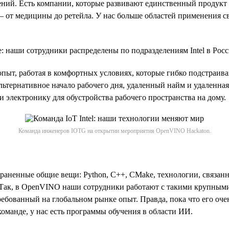
ний. Есть компании, которые развивают единственный продукт 
— от медицины до ретейла. У нас больше областей применения 
 наши сотрудники распределены по подразделениям Intel в Росс
пыт, работая в комфортных условиях, которые гибко подстраива
льтернативное начало рабочего дня, удаленный найм и удаленна
и электронику для обустройства рабочего пространства на дому.
Команда инженеров IOTG на открытии мероприятия OpenVINO Hackaton.
раненные общие вещи: Python, C++, CMake, технологии, связанн
Так, в OpenVINO наши сотрудники работают с такими крупными 
ебованный на глобальном рынке опыт. Правда, пока что его очен
оманде, у нас есть программы обучения в области ИИ.