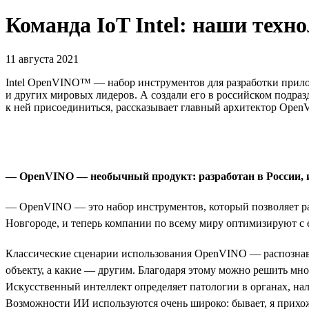
Команда IoT Intel: наши техн
11 августа 2021
Intel OpenVINO™ — набор инструментов для разработки приложе
и других мировых лидеров. А создали его в российском подра
к ней присоединиться, рассказывает главный архитектор Ope
— OpenVINO — необычный продукт: разработан в России, исп
— OpenVINO — это набор инструментов, который позволяет ра
Новгороде, и теперь компании по всему миру оптимизируют с 
Классические сценарии использования OpenVINO — распознава
объекту, а какие — другим. Благодаря этому можно решить мно
Искусственный интеллект определяет патологии в органах, нал
Возможности ИИ используются очень широко: бывает, я прихожу 