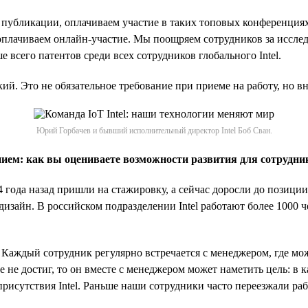
публикации, оплачиваем участие в таких топовых конференциях
плачиваем онлайн-участие. Мы поощряем сотрудников за исследо
ше всего патентов среди всех сотрудников глобального Intel.
ский. Это не обязательное требование при приеме на работу, но
Юрий Горбачев и бывший исполнительный директор Intel Боб Сван.
ием: как вы оцениваете возможности развития для сотрудник
 года назад пришли на стажировку, а сейчас доросли до позици
дизайн. В российском подразделении Intel работают более 1000
 Каждый сотрудник регулярно встречается с менеджером, где мо
е не достиг, то он вместе с менеджером может наметить цель: в 
присутствия Intel. Раньше наши сотрудники часто переезжали ра