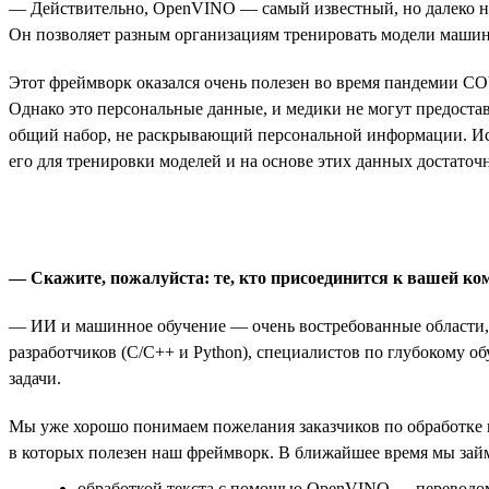
— Действительно, OpenVINO — самый известный, но далеко не
Он позволяет разным организациям тренировать модели машин
Этот фреймворк оказался очень полезен во время пандемии CO
Однако это персональные данные, и медики не могут предоста
общий набор, не раскрывающий персональной информации. Ис
его для тренировки моделей и на основе этих данных достаточ
— Скажите, пожалуйста: те, кто присоединится к вашей ко
— ИИ и машинное обучение — очень востребованные области, 
разработчиков (С/С++ и Python), специалистов по глубокому
задачи.
Мы уже хорошо понимаем пожелания заказчиков по обработке 
в которых полезен наш фреймворк. В ближайшее время мы зай
обработкой текста с помощью OpenVINO — переводом,