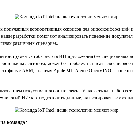
х популярных корпоративных сервисов для видеоконференций на
 наши разработки помогают анализировать поведение покупателе
ысячах различных сценариев.
й инструмент, чтобы делать ИИ-приложения без специальных до
простеньким лэптопом, может без проблем написать свое первое 
а платформе ARM, включая Apple M1. А еще OpenVINO — опенсор
ьзованием искусственного интеллекта. У нас есть как набор гот
ехнологий ИИ: как подготовить данные, натренировать эффектив
ша команда?