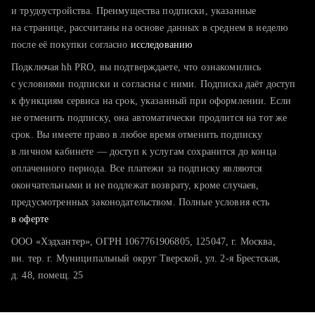
тратите много времени на поиск и вручную поднимаете
и трудоустройства. Преимущества подписки, указанные
резюме
на странице, рассчитаны на основе данных в среднем в неделю
после её покупки согласно
хотите сравнить себя с конкурентами и оценить шансы
исследованию
Подключая hh PRO, вы подтверждаете, что ознакомились
с условиями подписки и согласны с ними. Подписка даёт доступ
к функциям сервиса на срок, указанный при оформлении. Если
не отменить подписку, она автоматически продлится на тот же
срок. Вы имеете право в любое время отменить подписку
в личном кабинете — доступ к услугам сохранится до конца
оплаченного периода. Все платежи за подписку являются
окончательными и не подлежат возврату, кроме случаев,
предусмотренных законодательством. Полные условия есть
в оферте
ООО «Хэдхантер», ОГРН 1067761906805, 125047, г. Москва,
вн. тер. г. Муниципальный округ Тверской, ул. 2-я Брестская,
д. 48, помещ. 25